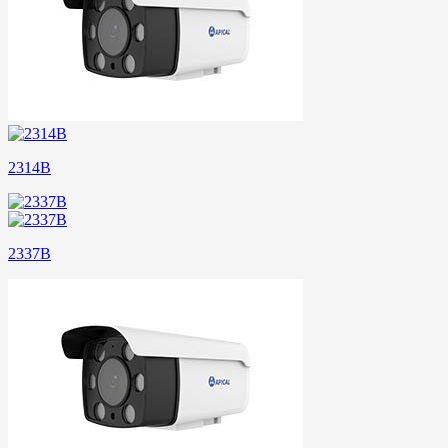
2314B
2337B