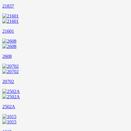
21837
21601
2608
20702
2502A