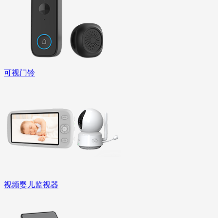
可视门铃
视频婴儿监视器