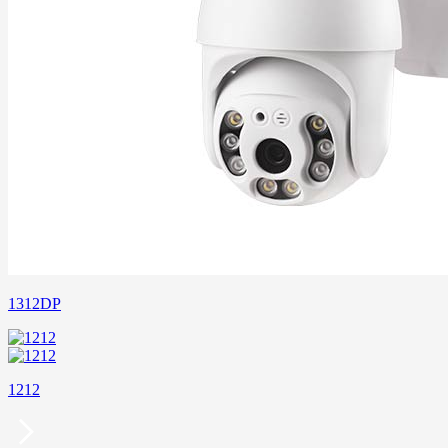
1312DP
1212