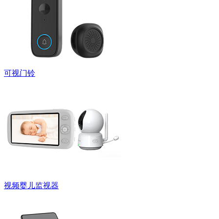
可视门铃
视频婴儿监视器