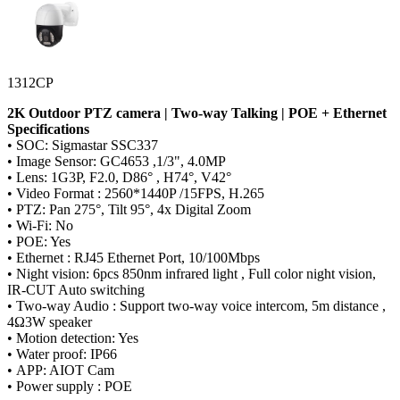
1312CP
2K Outdoor PTZ camera | Two-way Talking | POE + Ethernet
Specifications
• SOC: Sigmastar SSC337
• Image Sensor: GC4653 ,1/3", 4.0MP
• Lens: 1G3P, F2.0, D86° , H74°, V42°
• Video Format : 2560*1440P /15FPS, H.265
• PTZ: Pan 275°, Tilt 95°, 4x Digital Zoom
• Wi-Fi: No
• POE: Yes
• Ethernet : RJ45 Ethernet Port, 10/100Mbps
• Night vision: 6pcs 850nm infrared light , Full color night vision,
IR-CUT Auto switching
• Two-way Audio : Support two-way voice intercom, 5m distance ,
4Ω3W speaker
• Motion detection: Yes
• Water proof: IP66
• APP: AIOT Cam
• Power supply : POE