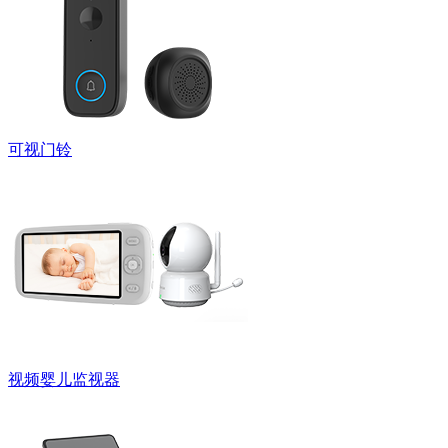
可视门铃
视频婴儿监视器