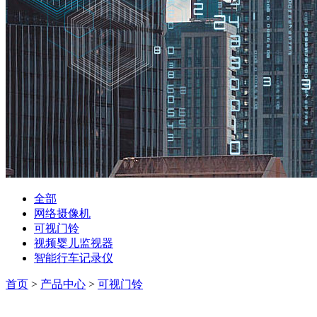
全部
网络摄像机
可视门铃
视频婴儿监视器
智能行车记录仪
首页
>
产品中心
>
可视门铃