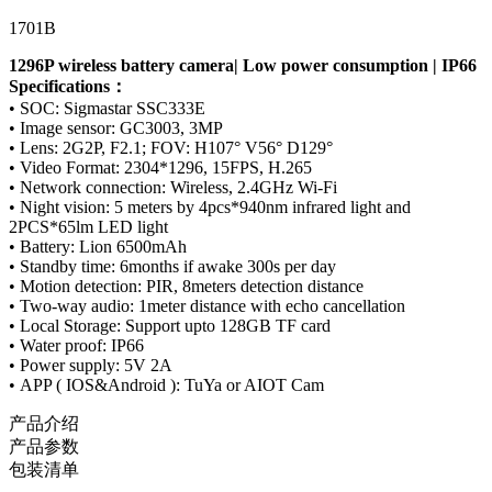
1701B
1296P wireless battery camera| Low power consumption | IP66
Specifications：
• SOC: Sigmastar SSC333E
• Image sensor: GC3003, 3MP
• Lens: 2G2P, F2.1; FOV: H107° V56° D129°
• Video Format: 2304*1296, 15FPS, H.265
• Network connection: Wireless, 2.4GHz Wi-Fi
• Night vision: 5 meters by 4pcs*940nm infrared light and
2PCS*65lm LED light
• Battery: Lion 6500mAh
• Standby time: 6months if awake 300s per day
• Motion detection: PIR, 8meters detection distance
• Two-way audio: 1meter distance with echo cancellation
• Local Storage: Support upto 128GB TF card
• Water proof: IP66
• Power supply: 5V 2A
• APP ( IOS&Android ): TuYa or AIOT Cam
产品介绍
产品参数
包装清单