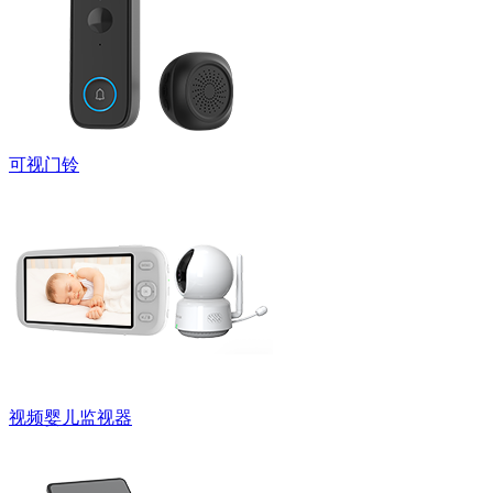
可视门铃
视频婴儿监视器