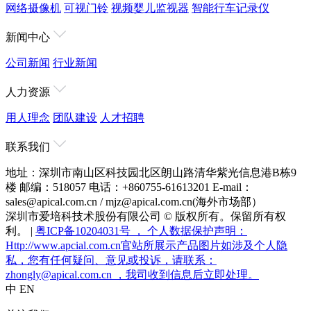
网络摄像机
可视门铃
视频婴儿监视器
智能行车记录仪
新闻中心
公司新闻
行业新闻
人力资源
用人理念
团队建设
人才招聘
联系我们
地址：深圳市南山区科技园北区朗山路清华紫光信息港B栋9
楼
邮编：518057
电话：+860755-61613201
E-mail：
sales@apical.com.cn / mjz@apical.com.cn(海外市场部）
深圳市爱培科技术股份有限公司 © 版权所有。保留所有权
利。 |
粤ICP备10204031号 ， 个人数据保护声明：
Http://www.apcial.com.cn官站所展示产品图片如涉及个人隐
私，您有任何疑问、意见或投诉，请联系：
zhongly@apical.com.cn ，我司收到信息后立即处理。
中
EN