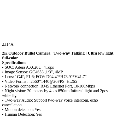
2314A
2K Outdoor Bullet Camera | Two-way Talking | Ultra low light
full-color
Specifications
• SOC: Adera AX620U ,4Tops
• Image Sensor: GC4653 ,1/3”, 4MP
• Lens: 1G4P, F1.6; FOV: D94.4°*H78.9°*V41.7°
• Video Format : 2560*1440@20FPS, H.265
• Network connection: RJ45 Ethernet Port, 10/100Mbps
• Night vision: 20 meters by 4pcs 850nm Infrared light and 2pcs
white light
• Two-way Audio: Support two-way voice intercom, echo
cancellation
• Motion detection: Yes
• Human Detection: Yes