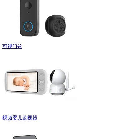
可视门铃
视频婴儿监视器