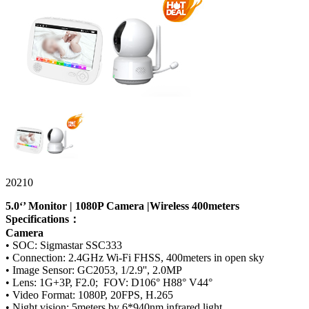
20210
5.0‘’ Monitor | 1080P Camera |Wireless 400meters
Specifications：
Camera
• SOC: Sigmastar SSC333
• Connection: 2.4GHz Wi-Fi FHSS, 400meters in open sky
• Image Sensor: GC2053, 1/2.9'', 2.0MP
• Lens: 1G+3P, F2.0; FOV: D106° H88° V44°
• Video Format: 1080P, 20FPS, H.265
• Night vision: 5meters by 6*940nm infrared light