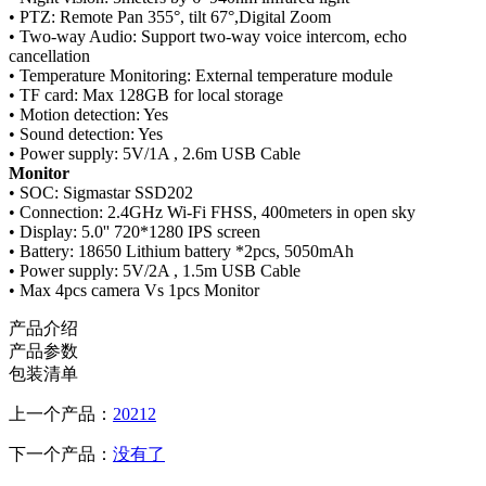
• PTZ: Remote Pan 355°, tilt 67°,Digital Zoom
• Two-way Audio: Support two-way voice intercom, echo
cancellation
• Temperature Monitoring: External temperature module
• TF card: Max 128GB for local storage
• Motion detection: Yes
• Sound detection: Yes
• Power supply: 5V/1A , 2.6m USB Cable
Monitor
• SOC: Sigmastar SSD202
• Connection: 2.4GHz Wi-Fi FHSS, 400meters in open sky
• Display: 5.0'' 720*1280 IPS screen
• Battery: 18650 Lithium battery *2pcs, 5050mAh
• Power supply: 5V/2A , 1.5m USB Cable
• Max 4pcs camera Vs 1pcs Monitor
产品介绍
产品参数
包装清单
上一个产品：
20212
下一个产品：
没有了