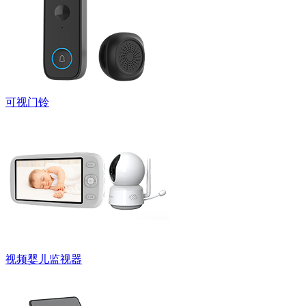
可视门铃
视频婴儿监视器