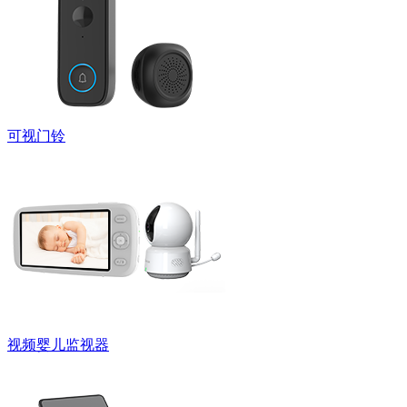
可视门铃
视频婴儿监视器