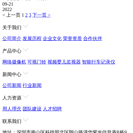
09-21
2022
< 上一页
1
2
3
下一页 >
关于我们
公司简介
发展历程
企业文化
荣誉资质
合作伙伴
产品中心
网络摄像机
可视门铃
视频婴儿监视器
智能行车记录仪
新闻中心
公司新闻
行业新闻
人力资源
用人理念
团队建设
人才招聘
联系我们
地址：深圳市南山区科技园北区朗山路清华紫光信息港B栋9