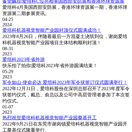
备受瞩目|爱培科C位亮相美国西部安防展和香港环球资源展
爱培科4月美国西部安防展，香港环球资源展一期，香港环球
资源展二期参展资讯。
04-25
2024
爱培科机器视觉智能产业园封顶仪式圆满成功！
2023年8月26日，伴随着最后一方混凝土浇筑到位，谢岗爱培
科机器视觉智能产业园项目主体结构顺利封顶！
08-31
2023
爱培科2023年省外游
快乐拍了拍你|爱培科2023年省外游圆满结束！
05-29
2023
军令如山·使命必达 爱培科2023年军令状签订仪式圆满举行！
2022年12月31日，爱培科股份在深圳总部召开了2023年度军令
状签约仪式，戴总、俞总以及公司中高层管理者参加了本次签
约仪式。
01-07
2023
热烈祝贺爱培科机器视觉智能产业园奠基开工
2022年9月21日在东莞市谢岗镇爱培科机器视觉智能产业园开
工奠基仪式隆重举行。