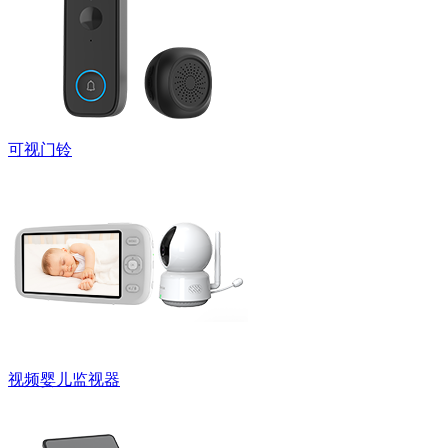
可视门铃
视频婴儿监视器