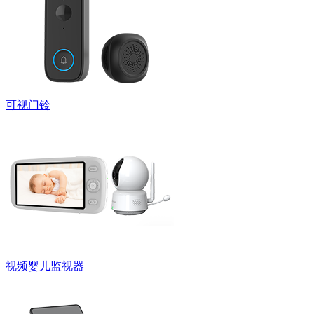
可视门铃
视频婴儿监视器