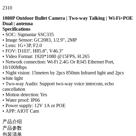
2310
1080P Outdoor Bullet Camera | Two-way Talking | Wi-Fi+POE
Dual | antenna
Specifications
• SOC: Sigmastar SSC335
• Image Sensor: GC2083, 1/2.9", 2MP
• Lens: 1G+3P, F2.0
• FOV: D103°, H85.8°, V46.3°
• Video Format: 1920*1080 @15FPS, H.265
• Network connection: Wi-Fi 2.4G Or RJ45 Ethernet Port,
10/100Mbps
• Night vision: 15meters by 2pcs 850nm Infrared light and 2pcs
white light
• Two-way Audio: Support two-way voice intercom, echo
cancellation
• Motion detection: Yes
• Water proof: IP66
• Power supply: 12V 1A or POE
• APP: AIOT Cam
产品介绍
产品参数
包装清单