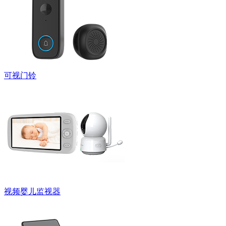
可视门铃
视频婴儿监视器