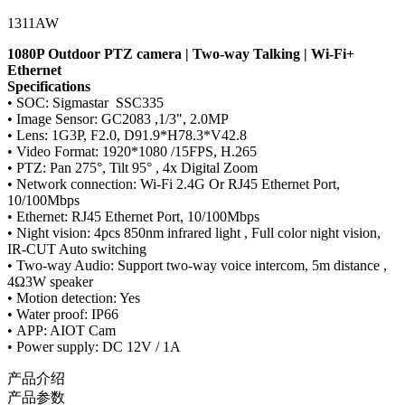
1311AW
1080P Outdoor PTZ camera | Two-way Talking | Wi-Fi+
Ethernet
Specifications
• SOC: Sigmastar SSC335
• Image Sensor: GC2083 ,1/3", 2.0MP
• Lens: 1G3P, F2.0, D91.9*H78.3*V42.8
• Video Format: 1920*1080 /15FPS, H.265
• PTZ: Pan 275°, Tilt 95° , 4x Digital Zoom
• Network connection: Wi-Fi 2.4G Or RJ45 Ethernet Port,
10/100Mbps
• Ethernet: RJ45 Ethernet Port, 10/100Mbps
• Night vision: 4pcs 850nm infrared light , Full color night vision,
IR-CUT Auto switching
• Two-way Audio: Support two-way voice intercom, 5m distance ,
4Ω3W speaker
• Motion detection: Yes
• Water proof: IP66
• APP: AIOT Cam
• Power supply: DC 12V / 1A
产品介绍
产品参数