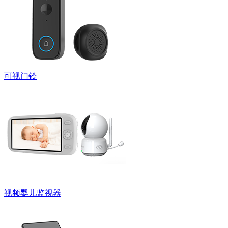
可视门铃
视频婴儿监视器