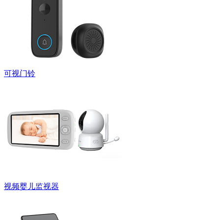
可视门铃
视频婴儿监视器