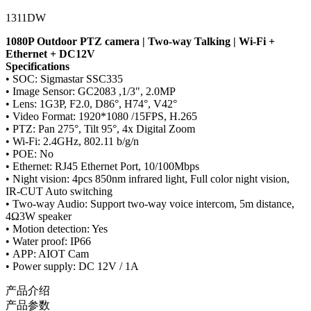
1311DW
1080P Outdoor PTZ camera | Two-way Talking | Wi-Fi +
Ethernet + DC12V
Specifications
• SOC: Sigmastar SSC335
• Image Sensor: GC2083 ,1/3", 2.0MP
• Lens: 1G3P, F2.0, D86°, H74°, V42°
• Video Format: 1920*1080 /15FPS, H.265
• PTZ: Pan 275°, Tilt 95°, 4x Digital Zoom
• Wi-Fi: 2.4GHz, 802.11 b/g/n
• POE: No
• Ethernet: RJ45 Ethernet Port, 10/100Mbps
• Night vision: 4pcs 850nm infrared light, Full color night vision,
IR-CUT Auto switching
• Two-way Audio: Support two-way voice intercom, 5m distance,
4Ω3W speaker
• Motion detection: Yes
• Water proof: IP66
• APP: AIOT Cam
• Power supply: DC 12V / 1A
产品介绍
产品参数