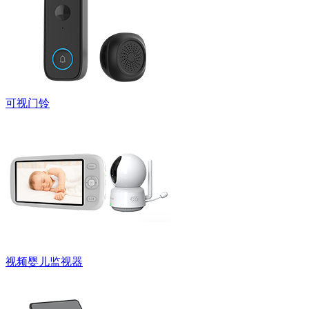
可视门铃
视频婴儿监视器