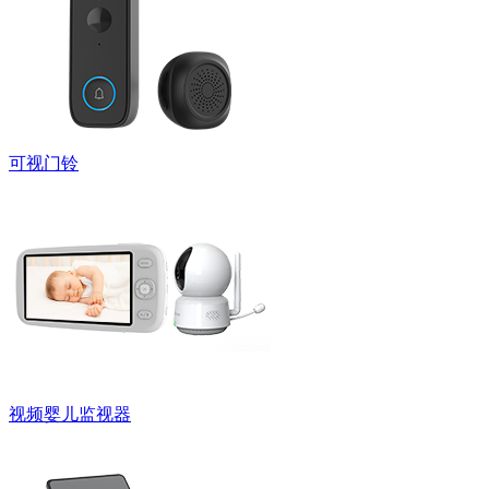
可视门铃
视频婴儿监视器