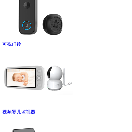
可视门铃
视频婴儿监视器