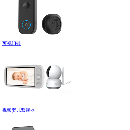
可视门铃
视频婴儿监视器