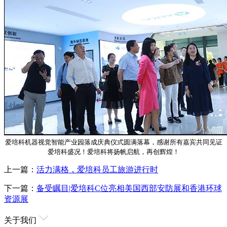
爱培科机器视觉智能产业园落成庆典仪式圆满落幕，感谢所有嘉宾共同见证
爱培科盛况！爱培科将扬帆启航，再创辉煌！
上一篇：
活力满格，爱培科员工旅游进行时
下一篇：
备受瞩目|爱培科C位亮相美国西部安防展和香港环球
资源展
关于我们