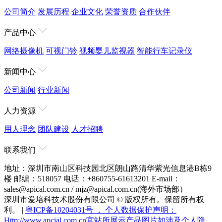
公司简介
发展历程
企业文化
荣誉资质
合作伙伴
产品中心
网络摄像机
可视门铃
视频婴儿监视器
智能行车记录仪
新闻中心
公司新闻
行业新闻
人力资源
用人理念
团队建设
人才招聘
联系我们
地址：深圳市南山区科技园北区朗山路清华紫光信息港B栋9
楼
邮编：518057
电话：+860755-61613201
E-mail：
sales@apical.com.cn / mjz@apical.com.cn(海外市场部）
深圳市爱培科技术股份有限公司 © 版权所有。保留所有权
利。 |
粤ICP备10204031号 ， 个人数据保护声明：
Http://www.apcial.com.cn官站所展示产品图片如涉及个人隐