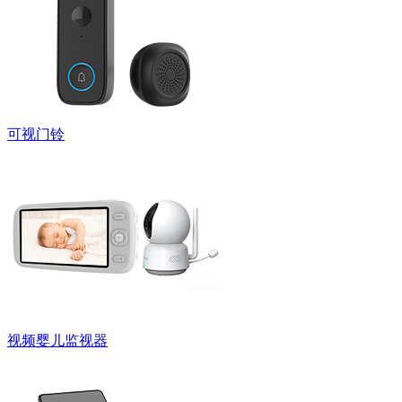
可视门铃
视频婴儿监视器