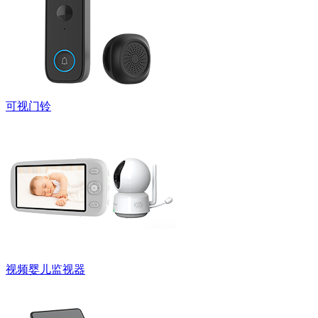
可视门铃
视频婴儿监视器