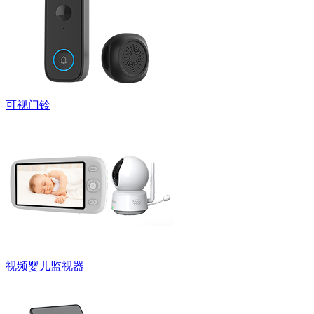
可视门铃
视频婴儿监视器