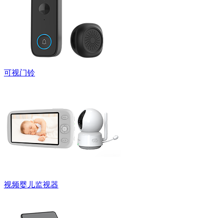
可视门铃
视频婴儿监视器