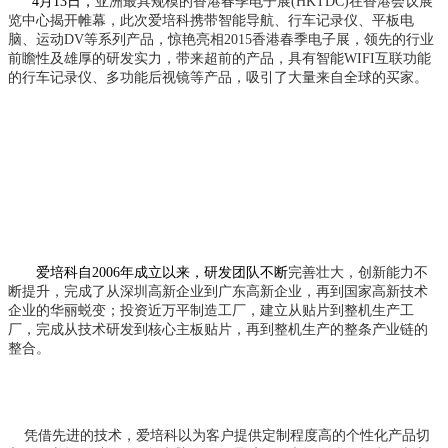
4
月
13
日，
亚洲最具规模的香港春季电子展(HKTDC)在香港会议展
览中心揭开帷幕
，此次爱培科携带智能导航、行车记录仪、平板电
脑、运动DV等系列产品，惊艳亮相2015香港春季电子展，领先的行业
前瞻性及雄厚的研发实力，带来超前的产品，具有智能WIFI互联功能
的行车记录仪、多功能后视镜等产品，吸引了大量来自全球的买家。
爱培科自
2006
年成立以来，研发团队不断
完善壮大，创新能力不
断提升，完成了从深圳高新企业到广东高新企业，再到国家高新技术
企业的华丽蜕变；投资近万平制造工厂，建立从贴片到整机生产工
厂，完成从技术研发到核心主板贴片，再到整机生产的整条产业链的
整合。
凭借先进的技术，爱培科以为客户提供定制程度高的个性化产品切