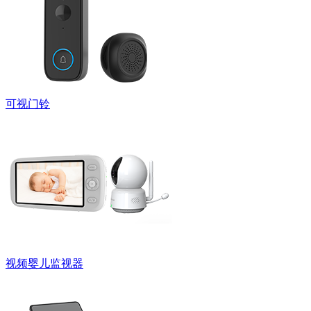
可视门铃
视频婴儿监视器