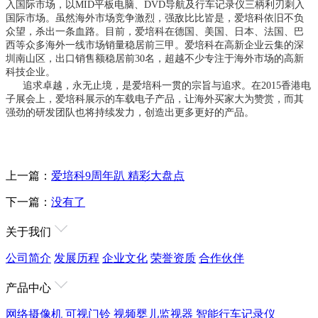
入国际市场，以MID平板电脑、DVD导航及行车记录仪三柄利刃刺入
国际市场
。
虽然海外市场竞争激烈，强敌比比皆是，爱培科依旧不负
众望，杀出一条血路。目前，爱培科在德国、美国、日本、法国、巴
西等众多海外一线市场销量稳居前三甲。爱培科在高新企业云集的深
圳南山区，出口销售额
稳
居前30名，超越不少专注于海外市场的高新
科技企业。
追求卓越，永无止境，是爱培科一贯的宗旨与追求。在2015香港电
子展会上，爱培科展示的车载电子产品，让海外买家大为赞赏，而其
强劲的研发团队也将持续发力，创造出更多更好的产品。
上一篇：
爱培科9周年趴 精彩大盘点
下一篇：
没有了
关于我们
公司简介
发展历程
企业文化
荣誉资质
合作伙伴
产品中心
网络摄像机
可视门铃
视频婴儿监视器
智能行车记录仪